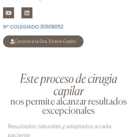
Y
L
o
i
u
n
t
k
Nº COLEGIADO 313109052
u
e
b
d
Conoce a la Dra. Eliana Coello
e
i
n
Este proceso de cirugia
capilar
nos permite alcanzar resultados
excepcionales
Resultados naturales y adaptados a cada
paciente