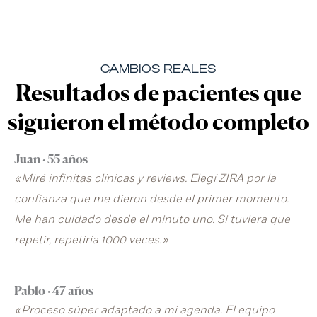
CAMBIOS REALES
Resultados de pacientes que
siguieron el método completo
Juan · 55 años
«Miré infinitas clínicas y reviews. Elegí ZIRA por la
confianza que me dieron desde el primer momento.
Me han cuidado desde el minuto uno. Si tuviera que
repetir, repetiría 1000 veces.»
Pablo · 47 años
«Proceso súper adaptado a mi agenda. El equipo