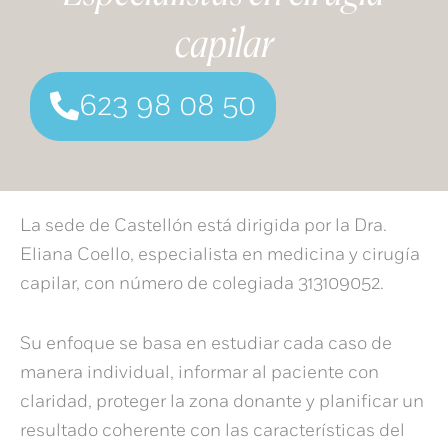
capilar
623 98 08 50
La sede de Castellón está dirigida por la
Dra.
Eliana Coello
,
especialista en medicina y cirugía
capilar, con número de colegiada 313109052.
Su enfoque se basa en estudiar cada caso de
manera individual, informar al paciente con
claridad, proteger la zona donante y planificar un
resultado coherente con las características del