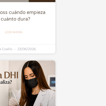
loss cuándo empieza
 cuánto dura?
LEER AHORA
a Coello
23/06/2026