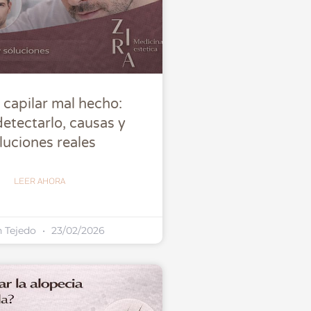
o capilar mal hecho:
etectarlo, causas y
luciones reales
LEER AHORA
n Tejedo
23/02/2026