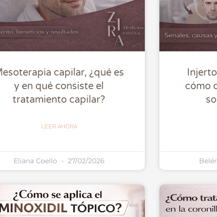
esoterapia capilar, ¿qué es
Injert
y en qué consiste el
cómo d
tratamiento capilar?
so
LEER AHORA
Eliana Coello
27/02/2026
Belé