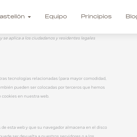
Consent
Consent
Consent
Consent
Consent
Consent
Consent
Consent
Consent
Consent
Consent
Consent
Consent
Consent
Consent
Preferencias
Estadísticas
Marketing
to
to
to
to
to
to
to
to
to
to
to
to
to
to
to
astellón
Equipo
Principios
Blo
service
service
service
service
service
service
service
service
service
service
service
service
service
service
service
elementor
join.chat
wordpress
google-
google-
facebook
complianz
google-
wame-
google-
stripe
wistia
optinmonster
whatsapp
misceláneas
y se aplica a los ciudadanos y residentes legales
recaptcha
analytics
adsense
chat
ads
 otras tecnologías relacionadas (para mayor comodidad,
también pueden ser colocadas por terceros que hemos
e cookies en nuestra web.
s de esta web y que su navegador almacena en el disco
uede ser devuelta a nuestros servidores o a los