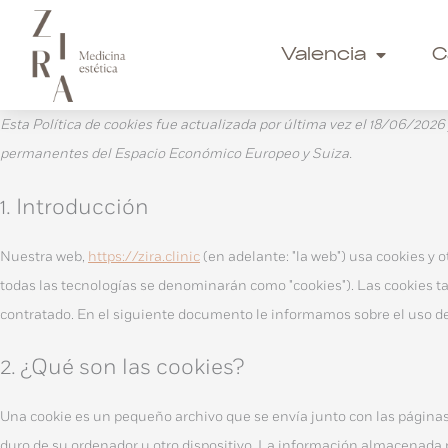
Ir
al
Valencia
C
contenido
Esta Política de cookies fue actualizada por última vez el 18/06/2026 
permanentes del Espacio Económico Europeo y Suiza.
1. Introducción
Nuestra web,
https://zira.clinic
(en adelante: "la web") usa cookies y
todas las tecnologías se denominarán como "cookies"). Las cookies 
contratado. En el siguiente documento le informamos sobre el uso d
2. ¿Qué son las cookies?
Una cookie es un pequeño archivo que se envía junto con las página
duro de su ordenador u otro dispositivo. La información almacenada p