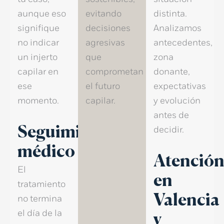
aunque eso
evitando
distinta.
signifique
decisiones
Analizamos
no indicar
agresivas
antecedentes,
un
injerto
que
zona
capilar
en
comprometan
donante
,
ese
el futuro
expectativas
momento.
capilar.
y evolución
antes de
decidir.
Seguimiento
médico
Atenció
El
en
tratamiento
Valencia
no termina
el día de la
y