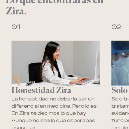
Lo que encontrarás en
Zira.
01
02
Honestidad Zira
Solo
La honestidad no debería ser un
Solo t
diferencial en medicina. Pero lo es.
tratam
En Zira te decimos lo que hay.
evidenc
Aunque no sea lo que esperabas
funcion
escuchar.
simple.