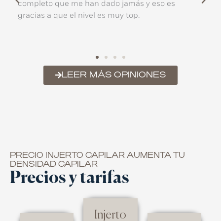
r
completo que me han dado jamás y eso es
nin
gracias a que el nivel es muy top.
tom
pen
LEER MÁS OPINIONES
PRECIO INJERTO CAPILAR AUMENTA TU
DENSIDAD CAPILAR
Precios y tarifas
Injerto