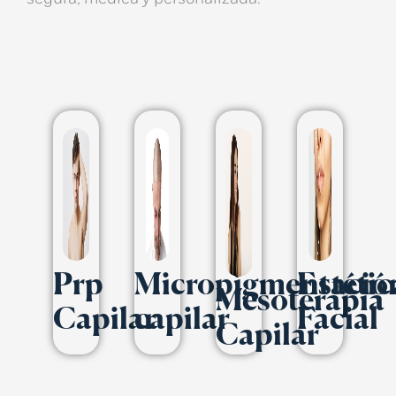
Prp
Micropigmentació
Estétic
Mesoterapia
Capilar
capilar
Facial
Capilar