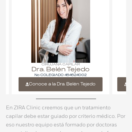
CIRUJANA CAPILAR
Dra. Belén Tejedo
Nº COLEGIADO 464624002
Conoce a la Dra. Belén Tejedo
Co
En
ZIRA Clinic
creemos que un
tratamiento
capilar
debe estar guiado por
criterio médico
. Por
eso nuestro equipo está formado por
doctoras