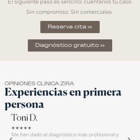
El siguiente paso es sencillo: cuéntanos tu caso.
Sin compromiso. Sin comerciales.
Reserva cita >>
Diagnóstico gratuito >>
OPINIONES CLINICA ZIRA
Experiencias en primera
persona
Toni D.
Ja
★
★
★
★
★
★
ás
Me han dado el diagnóstico más profesional y
Yo 