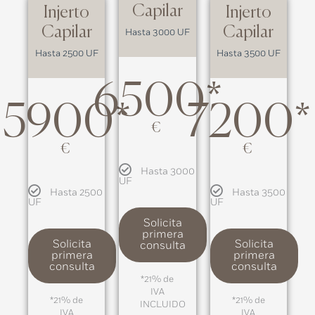
Capilar
Injerto
Injerto
Capilar
Capilar
Hasta 3000 UF
Hasta 2500 UF
Hasta 3500 UF
6500*
5900*
7200*
€
€
€
Hasta 3000
UF
Hasta 2500
Hasta 3500
UF
UF
Solicita
primera
Solicita
Solicita
consulta
primera
primera
consulta
consulta
*21% de
IVA
*21% de
*21% de
INCLUIDO
IVA
IVA