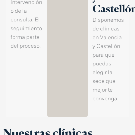
intervención
Castelló
o de la
consulta. El
Disponemos
seguimiento
de
clínicas
forma parte
en Valencia
del proceso.
y Castellón
para que
puedas
elegir la
sede que
mejor te
convenga.
Nuestras clínicas