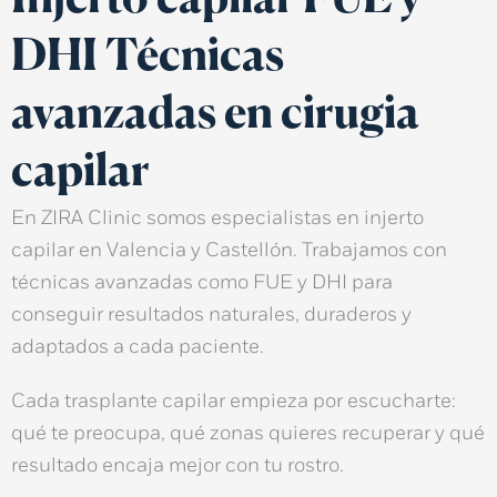
Injerto capilar FUE y
DHI Técnicas
avanzadas en cirugia
capilar
En
ZIRA Clinic
somos especialistas en
injerto
capilar en Valencia y Castellón
. Trabajamos con
técnicas avanzadas como
FUE y DHI
para
conseguir resultados
naturales, duraderos y
adaptados a cada paciente
.
Cada
trasplante capilar
empieza por escucharte:
qué te preocupa, qué zonas quieres recuperar y qué
resultado encaja mejor con tu rostro.