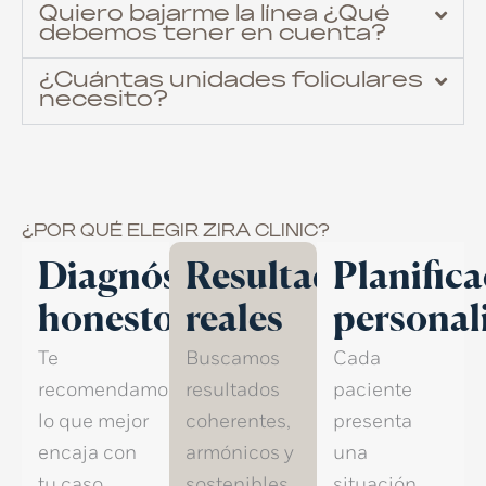
Quiero bajarme la línea ¿Qué
debemos tener en cuenta?
¿Cuántas unidades foliculares
necesito?
¿POR QUÉ ELEGIR ZIRA CLINIC?
Diagnóstico
Resultados
Planific
honesto
reales
personal
Te
Buscamos
Cada
recomendamos
resultados
paciente
lo que mejor
coherentes,
presenta
encaja con
armónicos y
una
tu caso,
sostenibles,
situación