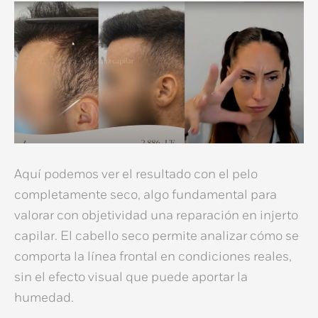
Aquí podemos ver el resultado con el pelo
completamente seco, algo fundamental para
valorar con objetividad una
reparación en injerto
capilar
. El cabello seco permite analizar cómo se
comporta la línea frontal en condiciones reales,
sin el efecto visual que puede aportar la
humedad.