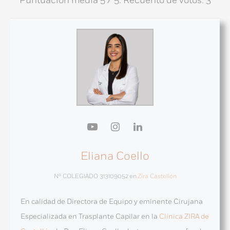
Puntuación media
5
/ 5. Recuento de votos:
3
Eliana Coello
Nº COLEGIADO 313109052
en
Zira Castellón
En calidad de Directora de Equipo y eminente Cirujana
Especializada en Trasplante Capilar en la
Clínica ZIRA de