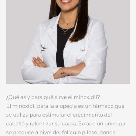
¿Qué es y para qué sirve el minoxidil?
El
minoxidil para la alopecia
es un fármaco que
se utiliza para estimular el crecimiento del
cabello y ralentizar su caída. Su acción principal
se produce a nivel del folículo piloso, donde