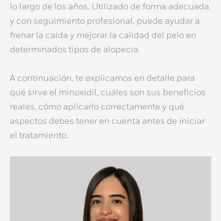
lo largo de los años. Utilizado de forma adecuada
y con seguimiento profesional, puede ayudar a
frenar la caída y mejorar la calidad del pelo en
determinados
tipos de alopecia
.
A continuación, te explicamos en detalle
para
qué sirve el minoxidil
, cuáles son sus
beneficios
reales, cómo aplicarlo correctamente y qué
aspectos debes tener en cuenta antes de iniciar
el tratamiento.