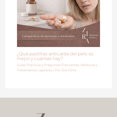
¿Qué pastillas anticaída del pelo es
mejor y cuántas hay?
Guías Prácticas y Preguntas Frecuentes
,
Medicina y
Tratamientos capilares
/ Por
Zira Clinic