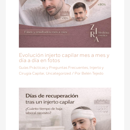
Evolución injerto capilar mes a mes y
día a día en fotos
Guías Prácticas y Preguntas Frecuentes
,
Injerto y
Cirugía Capilar
,
Uncategorized
/ Por
Belén Tejedo